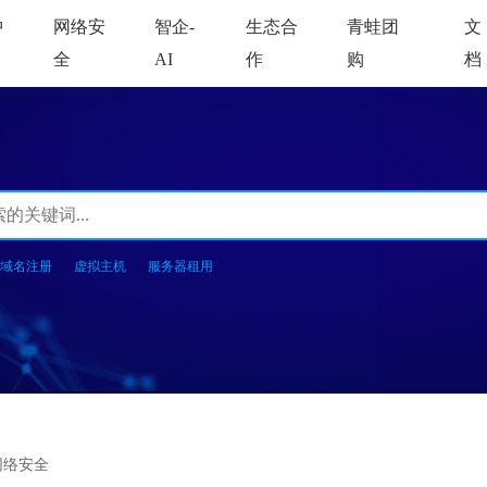
中
网络安
智企-
生态合
青蛙团
文
全
AI
作
购
档
域名注册
虚拟主机
服务器租用
网络安全