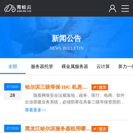
新闻公告
NEWS BULLETIN
全部
服务器托管
裸金属服务器
云计算
算力一
哈尔滨三级等保 IDC 机房托管怎么选？亿林数据一站式合规托管方案
07/2026
28
随着网络安全法规落地，政务、医疗、电商、软件
企业搭建业务系统，必须部署在具备三级等保资质的 I
DC 机房。哈尔滨本地合规机房稀缺，亿林数据三级等
查看更多>>
保数据中心，深耕本地 IDC 行业 18 年，为黑龙...
黑龙江哈尔滨服务器租用哪家靠谱？本地正规 IDC 服务商挑选指南
07/2026