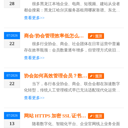
28
很多黑龙江本地企业、电商、短视频、建站从业者
都会搜索：黑龙江哈尔滨服务器租用哪家靠谱。东北本
地业务优先选择哈尔滨机房服务器，低延迟、备案便
查看更多>>
捷、上门运维方便，但市面上 IDC 服务商鱼龙混杂，
无资质...
商会/协会管理效率低怎么办？数字化会员管理系统解决方案
07/2026
22
很多行业协会、商会、社会团体在日常运营中普遍
存在效率瓶颈：会员数量逐年增多，但管理方式依旧传
统;台账分散、数据不准，年底统计耗时费力;会费催缴
查看更多>>
效率低、欠费明细不清;会员证书制作繁琐、发放滞后;
专家...
协会如何高效管理会员？数字化系统破解行业运营痛点
07/2026
22
当下，各行各业协会、商会、联合会都在加速数字
化转型，传统人工管理模式早已无法适配现代化运营需
求。不少协会依旧依赖Excel统计会员信息、人工电话
查看更多>>
催缴会费、线下整理专家资料、手工制作邮寄证书，不
仅耗...
网站 HTTPS 加密 SSL 证书：企业官网、数字化平台安全必备部署方案
07/2026
13
随着数字化、智能化平台、企业官网线上业务全面