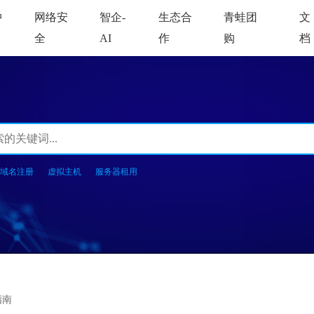
中
网络安
智企-
生态合
青蛙团
文
全
AI
作
购
档
域名注册
虚拟主机
服务器租用
指南