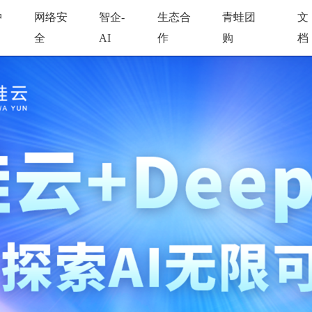
中
网络安
智企-
生态合
青蛙团
文
全
AI
作
购
档