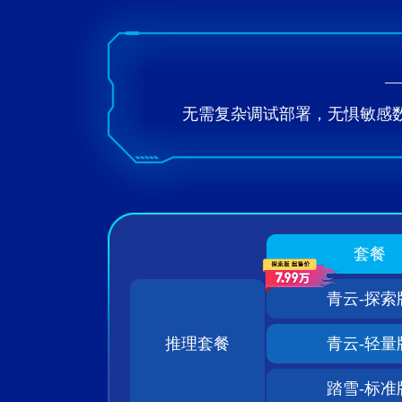
—
无需复杂调试部署，无惧敏感数
套餐
青云-探索
推理套餐
青云-轻量
踏雪-标准