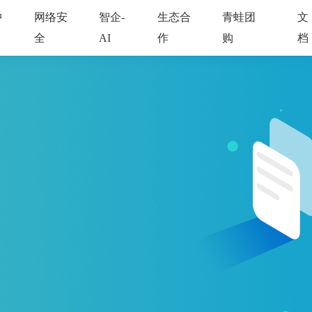
中
网络安
智企-
生态合
青蛙团
文
全
AI
作
购
档