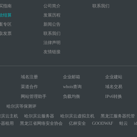
买指南
公司简介
联系我们
款结算
发展历程
案专区
新闻公告
取发票
联系我们
法律声明
友情链接
域名注册
企业邮箱
企业建站
渠道合作
whois查询
域名交易
网站管理助手
负载均衡
IPv6转换
网
哈尔滨等保测评
尔滨云主机
哈尔滨云服务器
哈尔滨云虚拟主机
黑龙江服务器托管
务器租用
黑龙江省网络安全协会
亿林安全
GOODWAF
蛙云
i