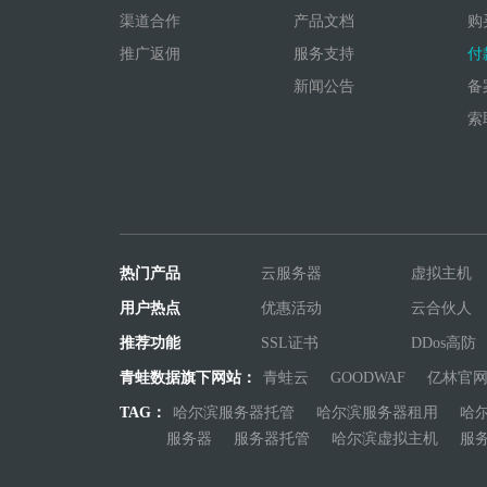
渠道合作
产品文档
购
推广返佣
服务支持
付
新闻公告
备
索
热门产品
云服务器
虚拟主机
用户热点
优惠活动
云合伙人
推荐功能
SSL证书
DDos高防
青蛙数据旗下网站：
青蛙云
GOODWAF
亿林官
TAG：
哈尔滨服务器托管
哈尔滨服务器租用
哈
服务器
服务器托管
哈尔滨虚拟主机
服