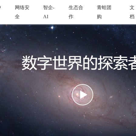
中
网络安
智企-
生态合
青蛙团
文
全
AI
作
购
档