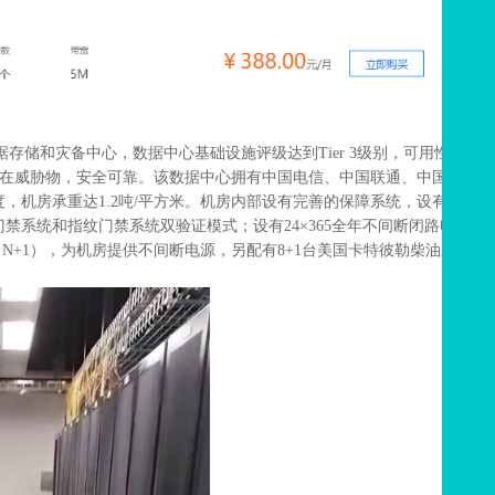
数据存储和灾备中心，数据中心基础设施评级达到Tier 3级别，可用性可
等潜在威胁物，安全可靠。该数据中心拥有中国电信、中国联通、中国移动
8度，机房承重达1.2吨/平方米。机房内部设有完善的保障系统，设有7×24
禁系统和指纹门禁系统双验证模式；设有24×365全年不间断闭路电视
N+1），为机房提供不间断电源，另配有8+1台美国卡特彼勒柴油发电