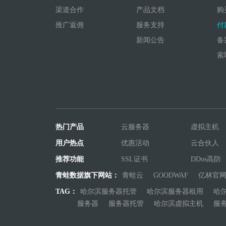
渠道合作
产品文档
购
推广返佣
服务支持
付
新闻公告
备
索
热门产品
云服务器
虚拟主机
用户热点
优惠活动
云合伙人
推荐功能
SSL证书
DDos高防
青蛙数据旗下网站：
青蛙云
GOODWAF
亿林官
TAG：
哈尔滨服务器托管
哈尔滨服务器租用
哈
服务器
服务器托管
哈尔滨虚拟主机
服