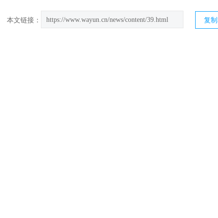
https://www.wayun.cn/news/content/39.html
本文链接：
复制