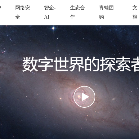
中
网络安
智企-
生态合
青蛙团
文
全
AI
作
购
档