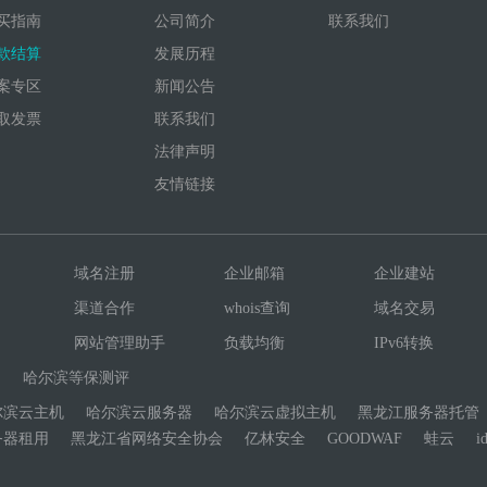
买指南
公司简介
联系我们
款结算
发展历程
案专区
新闻公告
取发票
联系我们
法律声明
友情链接
域名注册
企业邮箱
企业建站
渠道合作
whois查询
域名交易
网站管理助手
负载均衡
IPv6转换
网
哈尔滨等保测评
尔滨云主机
哈尔滨云服务器
哈尔滨云虚拟主机
黑龙江服务器托管
务器租用
黑龙江省网络安全协会
亿林安全
GOODWAF
蛙云
i